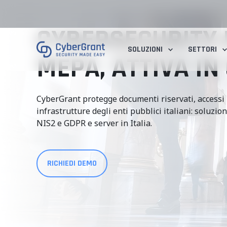
CYBERSECURITY P
SOLUZIONI
SETTORI
MEPA, ATTIVA IN 
CyberGrant protegge documenti riservati, accessi
infrastrutture degli enti pubblici italiani: soluzio
NIS2 e GDPR e server in Italia.
RICHIEDI DEMO