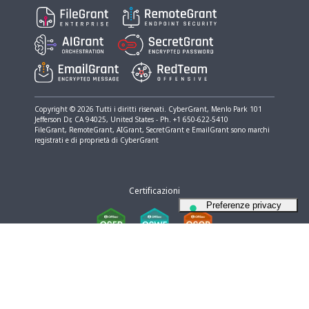
Copyright © 2026 Tutti i diritti riservati. CyberGrant, Menlo Park​ 101
Jefferson Dr, CA 94025, United States - Ph. +1 650-622-5410
FileGrant, RemoteGrant, AIGrant, SecretGrant e EmailGrant sono marchi
registrati e di proprietà di CyberGrant
Certificazioni