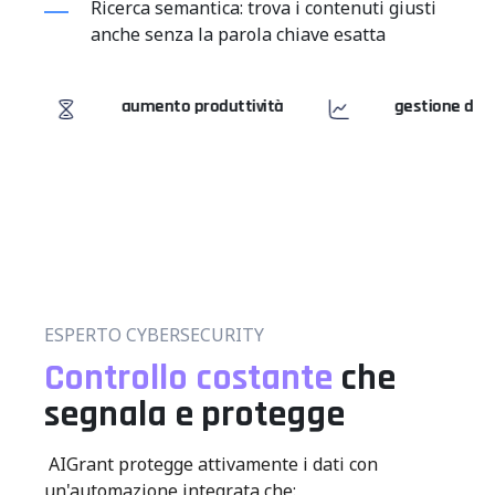
Ricerca semantica: trova i contenuti giusti
anche senza la parola chiave esatta
roduttività
gestione documentale intelligente
ESPERTO CYBERSECURITY
Controllo costante
che
segnala e protegge
AIGrant protegge attivamente i dati con
un'automazione integrata che: