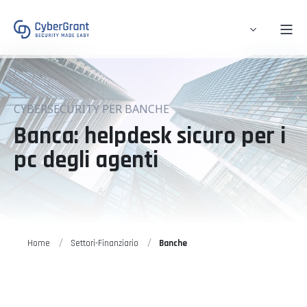
CYBERSECURITY PER BANCHE
Banca: helpdesk sicuro per i
pc degli agenti
Home
Settori-Finanziario
Banche