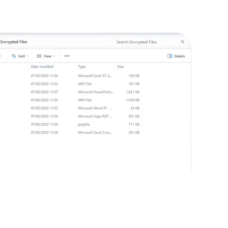
a Errore Umano
Blocco di app pericolose