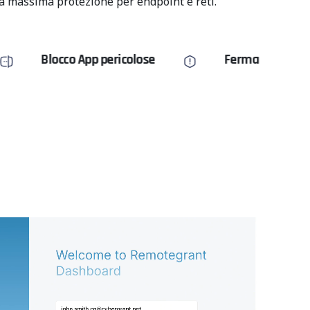
la massima protezione per endpoint e reti.
App pericolose
Ferma i ransomware