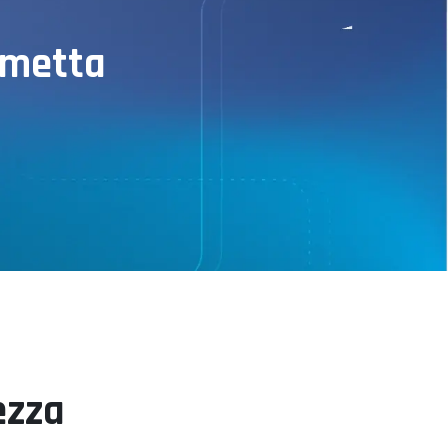
 metta
ezza