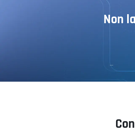
Non l
Con