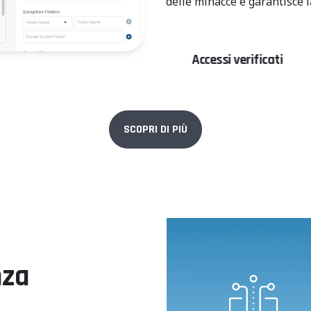
delle minacce e garantisce 
ro Trust
Accessi verificati
Blocco 
SCOPRI DI PIÙ
za