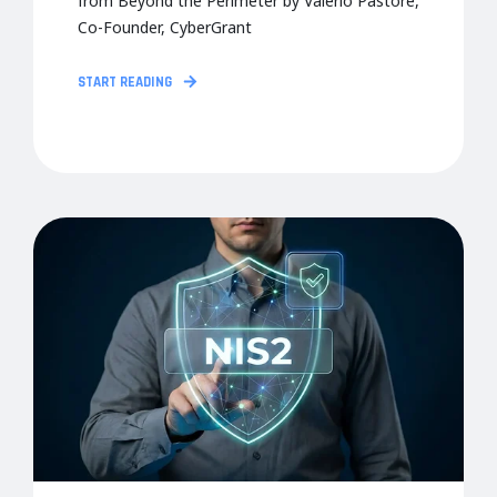
from Beyond the Perimeter by Valerio Pastore,
Co-Founder, CyberGrant
START READING