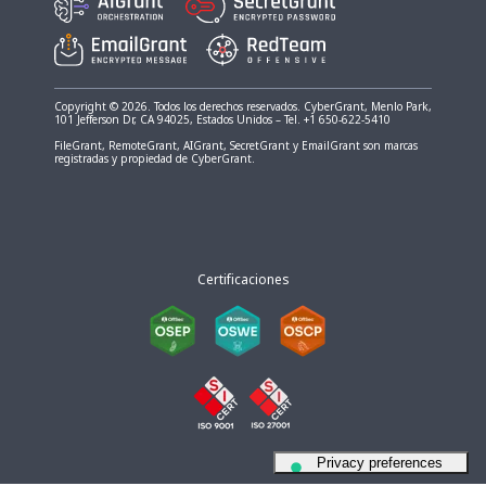
Copyright © 2026. Todos los derechos reservados. CyberGrant, Menlo Park,
101 Jefferson Dr, CA 94025, Estados Unidos – Tel. +1 650-622-5410
FileGrant, RemoteGrant, AIGrant, SecretGrant y EmailGrant son marcas
registradas y propiedad de CyberGrant.
Certificaciones