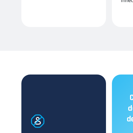
innec
C
d
d