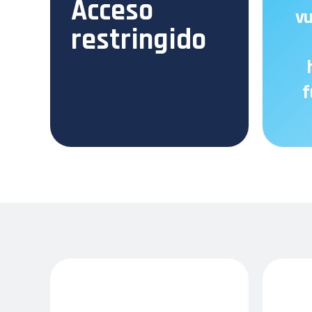
Acceso
vu
restringido
f