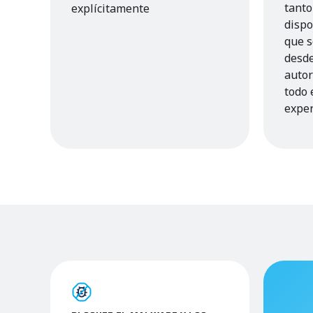
tanto
explícitamente
dispo
que s
desde
autor
todo 
exper