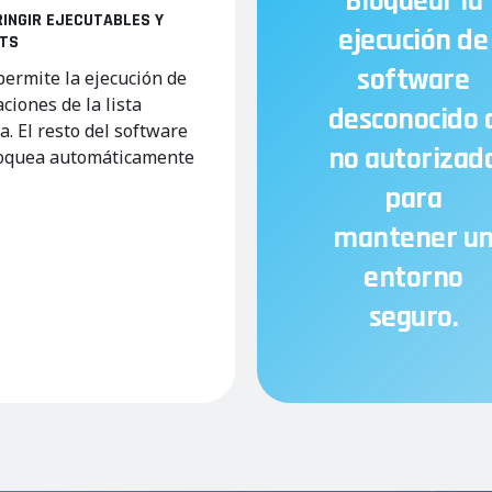
Bloquear la
INGIR EJECUTABLES Y
ejecución de
PTS
software
permite la ejecución de
aciones de la lista
desconocido 
a. El resto del software
no autorizad
loquea automáticamente
para
mantener u
entorno
seguro.