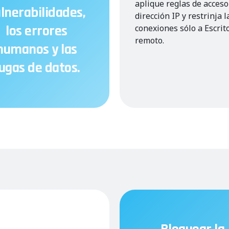
aplique reglas de acceso
lnerabilidades,
dirección IP y restrinja l
los errores
conexiones sólo a Escrit
remoto.
humanos y las
ugas de datos.