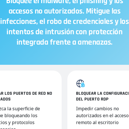
Bloquee el malware, el phishing y los
accesos no autorizados. Mitigue las
infecciones, el robo de credenciales y los
intentos de intrusión con protección
integrada frente a amenazas.
R LOS PUERTOS DE RED NO
BLOQUEAR LA CONFIGURAC
ZADOS
DEL PUERTO RDP
ca la superficie de
Impedir cambios no
e bloqueando los
autorizados en el acceso
cios y protocolos
remoto al escritorio